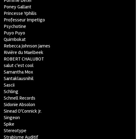
Pomme Deter
Poney Gallant
Princesse Yphilis
Professeur Impetigo
Psychotine
Puyo Puyo
Quimbokat
Rebecca Johnson James
Rivière du Maelbeek
ROBERT CHALUBOT
salut c'est cool
Samantha Mox
Santaklausnihil
Sascii
Schling
Schnell Records
Sidonie Absolon
Sinead O'Connick Jr.
Singeon
Spike
Stereotype
Strabisme Auditif