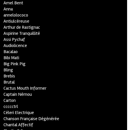
Amel Bent
Anna
annelolococo
Antiulcéreuse
Arthur de Rastignac
Aspirine Tranquillité
Assi Pychaf
Audiolicence
Bacalao
Bibi Mati
Big Pink Pig
Bling
Brebis
Brutal
Cactus Mouth Informer
Captain Némou
Carton
ccccctrl
Céleri Electrique
Chanson Française Dégénérée
Chantal Affectif