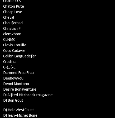
Charlie O.S
Chaton Pute
Cheap Love
Cheval
Chouferbad
Christian F
clem2bron
CLNMC
Clovis Trouille
Coco Cadavre
Colibri Languedefer
Crodina
C•)_(•C
Damned Frau Frau
Deehowyou
Denni Montono
Désiré Bonaventure
Dj Alfred Hitchcock magazine
DJ Bon Goût
DJ HoloWestCaust
DJ Jean-Michel Boire