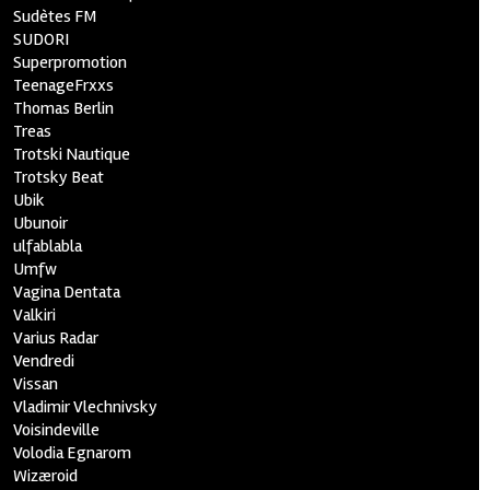
Sudètes FM
SUDORI
Superpromotion
TeenageFrxxs
Thomas Berlin
Treas
Trotski Nautique
Trotsky Beat
Ubik
Ubunoir
ulfablabla
Umfw
Vagina Dentata
Valkiri
Varius Radar
Vendredi
Vissan
Vladimir Vlechnivsky
Voisindeville
Volodia Egnarom
Wizæroid