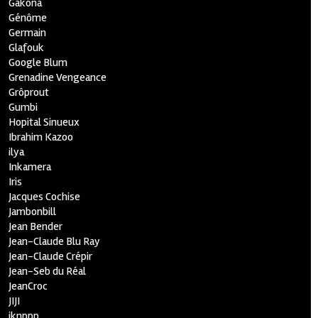
Gakona
Génôme
Germain
Glafouk
Google Blum
Grenadine Vengeance
Grôprout
Gumbi
Hopital Sinueux
Ibrahim Kazoo
ilya
Inkamera
Iris
Jacques Cochise
Jambonbill
Jean Bender
Jean-Claude Blu Ray
Jean-Claude Crépir
Jean-Seb du Réal
JeanCroc
JIJI
jknppp