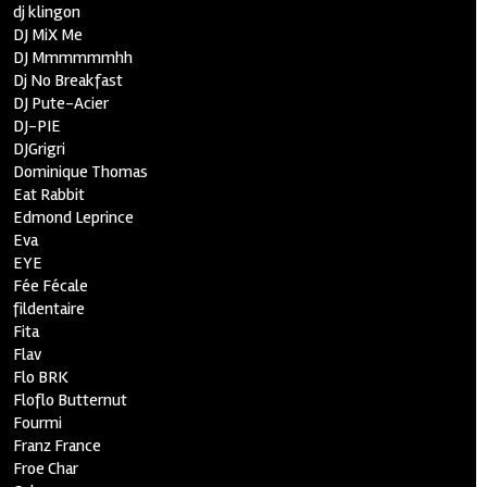
dj klingon
DJ MiX Me
DJ Mmmmmmhh
Dj No Breakfast
DJ Pute-Acier
DJ-PIE
DJGrigri
Dominique Thomas
Eat Rabbit
Edmond Leprince
Eva
EYE
Fée Fécale
fildentaire
Fita
Flav
Flo BRK
Floflo Butternut
Fourmi
Franz France
Froe Char