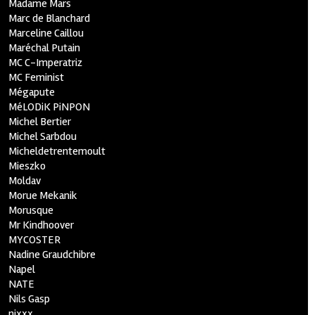
Madame Mars
Marc de Blanchard
Marceline Caillou
Maréchal Putain
MC C-Imperatriz
MC Feminist
Mégapute
MéLODiK PiNPON
Michel Bertier
Michel Sarbdou
Micheldetrentemoult
Mieszko
Moldav
Morue Mekanik
Morusque
Mr Kindhoover
MYCOSTER
Nadine Graudchibre
Napel
NATE
Nils Gasp
nixxx