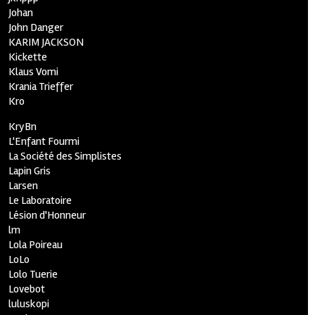
Johan
John Danger
KARIM JACKSON
Kickette
Klaus Vomi
Krania Trieffer
Kro
KryBn
L'Enfant Fourmi
La Société des Simplistes
Lapin Gris
Larsen
Le Laboratoire
Lésion d'Honneur
lm
Lola Poireau
LoLo
Lolo Tuerie
Lovebot
luluskopi