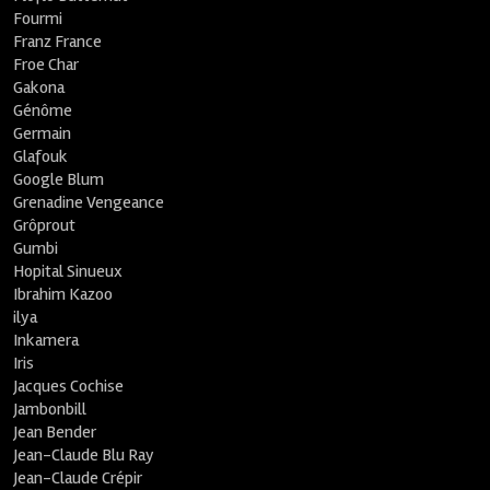
Fourmi
Franz France
Froe Char
Gakona
Génôme
Germain
Glafouk
Google Blum
Grenadine Vengeance
Grôprout
Gumbi
Hopital Sinueux
Ibrahim Kazoo
ilya
Inkamera
Iris
Jacques Cochise
Jambonbill
Jean Bender
Jean-Claude Blu Ray
Jean-Claude Crépir