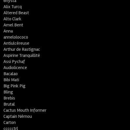
6nysta
Alix Turcq
Altered Beast
Alto Clark
Amel Bent
Anna
annelolococo
Antiulcéreuse
Arthur de Rastignac
Aspirine Tranquillité
Assi Pychaf
Audiolicence
Bacalao
Bibi Mati
Big Pink Pig
Bling
Brebis
Brutal
Cactus Mouth Informer
Captain Némou
Carton
ccccctrl