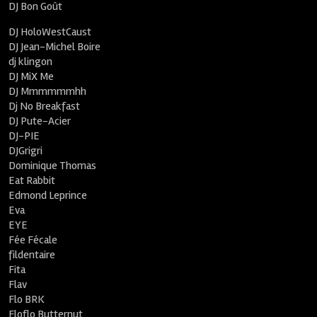
DJ Bon Goût
DJ HoloWestCaust
DJ Jean-Michel Boire
dj klingon
DJ MiX Me
DJ Mmmmmmhh
Dj No Breakfast
DJ Pute-Acier
DJ-PIE
DJGrigri
Dominique Thomas
Eat Rabbit
Edmond Leprince
Eva
EYE
Fée Fécale
fildentaire
Fita
Flav
Flo BRK
Floflo Butternut