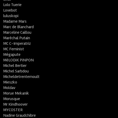
Lolo Tuerie
Lovebot
luluskopi
Madame Mars
Marc de Blanchard
Marceline Caillou
Maréchal Putain
MC C-Imperatriz
MC Feminist
Mégapute
MéLODiK PiNPON
Michel Bertier
Michel Sarbdou
Micheldetrentemoult
Mieszko
Moldav
Morue Mekanik
Morusque
Mr Kindhoover
MYCOSTER
Nadine Graudchibre