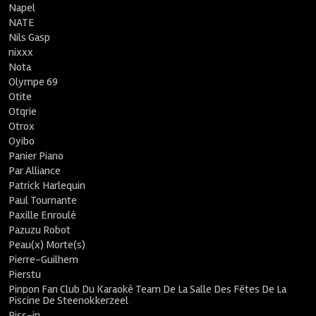
Napel
NATE
Nils Gasp
nixxx
Nota
Olympe 69
Otite
Otqrie
Otrox
Oyibo
Panier Piano
Par Alliance
Patrick Harlequin
Paul Tournante
Paxille Enroulé
Pazuzu Robot
Peau(x) Morte(s)
Pierre-Guilhem
Pierstu
Pinpon Fan Club Du Karaoké Team De La Salle Des Fêtes De La
Piscine De Steenokkerzeel
Piss-in