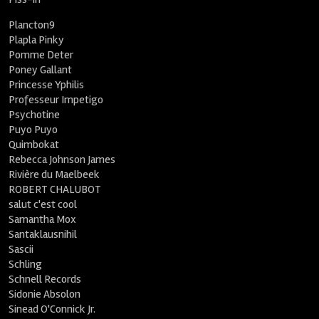
Plancton9
Plapla Pinky
Pomme Deter
Poney Gallant
Princesse Yphilis
Professeur Impetigo
Psychotine
Puyo Puyo
Quimbokat
Rebecca Johnson James
Rivière du Maelbeek
ROBERT CHALUBOT
salut c'est cool
Samantha Mox
Santaklausnihil
Sascii
Schling
Schnell Records
Sidonie Absolon
Sinead O'Connick Jr.