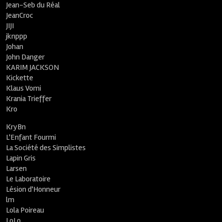
Jean-Seb du Réal
JeanCroc
JIJI
jknppp
Johan
John Danger
KARIM JACKSON
Kickette
Klaus Vomi
Krania Trieffer
Kro
KryBn
L'Enfant Fourmi
La Société des Simplistes
Lapin Gris
Larsen
Le Laboratoire
Lésion d'Honneur
lm
Lola Poireau
LoLo