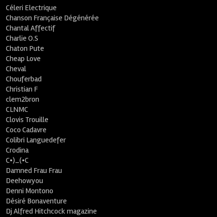
Céleri Electrique
Chanson Française Dégénérée
Chantal Affectif
Charlie O.S
Chaton Pute
Cheap Love
Cheval
Chouferbad
Christian F
clem2bron
CLNMC
Clovis Trouille
Coco Cadavre
Colibri Languedefer
Crodina
C•)_(•C
Damned Frau Frau
Deehowyou
Denni Montono
Désiré Bonaventure
Dj Alfred Hitchcock magazine