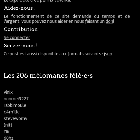
Le
logo
a été créé par
Iris Veverka
.
Aidez-nous !
Le fonctionnement de ce site demande du temps et de
l'argent. Vous pouvez nous aider en nous faisant un
don
!
Contribution
Se connecter
Servez-vous !
Ce post est aussi disponible aux formats suivants :
json
Les 206 mélomanes fêlé⋅e⋅s
vinix
nonmei9227
rabbimoule
c4m1lle
stevewornv
(nit)
116
60hz