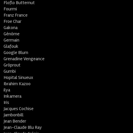
Floflo Butternut
Fourmi
Franz France
Froe Char
Gakona
Génôme
Germain
Glafouk
Google Blum
Grenadine Vengeance
Grôprout
Gumbi
Hopital Sinueux
Ibrahim Kazoo
ilya
Inkamera
Iris
Jacques Cochise
Jambonbill
Jean Bender
Jean-Claude Blu Ray