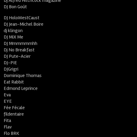
Dj Alfred Hitchcock magazine
DJ Bon Goût
DJ HoloWestCaust
DJ Jean-Michel Boire
dj klingon
DJ MiX Me
DJ Mmmmmmhh
Dj No Breakfast
DJ Pute-Acier
DJ-PIE
DJGrigri
Dominique Thomas
Eat Rabbit
Edmond Leprince
Eva
EYE
Fée Fécale
fildentaire
Fita
Flav
Flo BRK