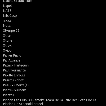
Nadine Graudchibre
Napel
NATE
Nils Gasp
nixxx
Nota
Olympe 69
Otite
Otqrie
Otrox
Oyibo
Panier Piano
Par Alliance
Patrick Harlequin
Paul Tournante
Paxille Enroulé
Pazuzu Robot
Peau(x) Morte(s)
Pierre-Guilhem
Pierstu
Pinpon Fan Club Du Karaoké Team De La Salle Des Fêtes De La
Piscine De Steenokkerzeel