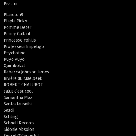
Piss-in
Plancton9
Plapla Pinky
Pomme Deter
Poney Gallant
Princesse Yphilis
Professeur Impetigo
Psychotine
Puyo Puyo
Quimbokat
Rebecca Johnson James
Rivière du Maelbeek
ROBERT CHALUBOT
salut c'est cool
Samantha Mox
Santaklausnihil
Sascii
Schling
Schnell Records
Sidonie Absolon
Sinead O'Connick Jr.