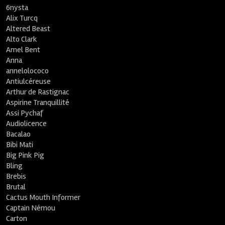
6nysta
Alix Turcq
Altered Beast
Alto Clark
Amel Bent
Anna
annelolococo
Antiulcéreuse
Arthur de Rastignac
Aspirine Tranquillité
Assi Pychaf
Audiolicence
Bacalao
Bibi Mati
Big Pink Pig
Bling
Brebis
Brutal
Cactus Mouth Informer
Captain Némou
Carton