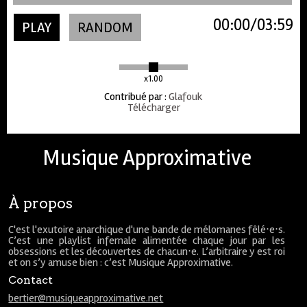
00:00
03:59
PLAY
RANDOM
x1.00
Contribué par
:
Glafouk
Télécharger
Musique Approximative
À propos
C'est l'exutoire anarchique d'une bande de mélomanes fêlé⋅e⋅s.
C’est une playlist infernale alimentée chaque jour par les
obsessions et les découvertes de chacun⋅e. L’arbitraire y est roi
et on s’y amuse bien : c’est Musique Approximative.
Contact
bertier@musiqueapproximative.net