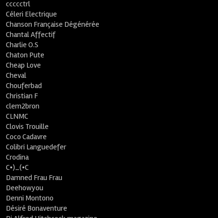
ccccctrl
Céleri Electrique
Chanson Française Dégénérée
Chantal Affectif
Charlie O.S
Chaton Pute
Cheap Love
Cheval
Chouferbad
Christian F
clem2bron
CLNMC
Clovis Trouille
Coco Cadavre
Colibri Languedefer
Crodina
C•)_(•C
Damned Frau Frau
Deehowyou
Denni Montono
Désiré Bonaventure