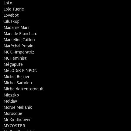
LoLo
Lolo Tuerie
Lovebot
luluskopi
Madame Mars
Marc de Blanchard
Marceline Caillou
Maréchal Putain
MC C-Imperatriz
MC Feminist
Mégapute
MéLODiK PiNPON
Michel Bertier
Michel Sarbdou
Micheldetrentemoult
Mieszko
Moldav
Morue Mekanik
Morusque
Mr Kindhoover
MYCOSTER