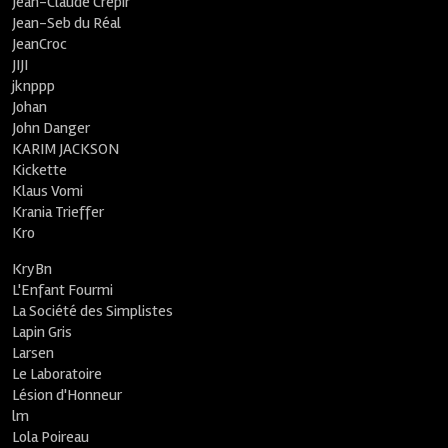
Jean-Claude Crépir
Jean-Seb du Réal
JeanCroc
JIJI
jknppp
Johan
John Danger
KARIM JACKSON
Kickette
Klaus Vomi
Krania Trieffer
Kro
KryBn
L'Enfant Fourmi
La Société des Simplistes
Lapin Gris
Larsen
Le Laboratoire
Lésion d'Honneur
lm
Lola Poireau