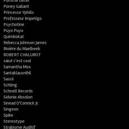
Pomme Deter
Poney Gallant
Princesse Yphilis
Professeur Impetigo
Psychotine
Puyo Puyo
Quimbokat
Rebecca Johnson James
Rivière du Maelbeek
ROBERT CHALUBOT
salut c'est cool
Samantha Mox
Santaklausnihil
Sascii
Schling
Schnell Records
Sidonie Absolon
Sinead O'Connick Jr.
Singeon
Spike
Stereotype
Strabisme Auditif