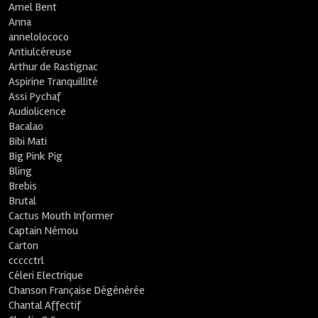
Amel Bent
Anna
annelolococo
Antiulcéreuse
Arthur de Rastignac
Aspirine Tranquillité
Assi Pychaf
Audiolicence
Bacalao
Bibi Mati
Big Pink Pig
Bling
Brebis
Brutal
Cactus Mouth Informer
Captain Némou
Carton
ccccctrl
Céleri Electrique
Chanson Française Dégénérée
Chantal Affectif