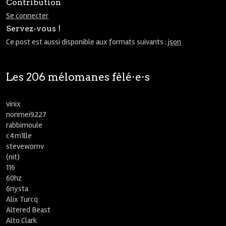
Contribution
Se connecter
Servez-vous !
Ce post est aussi disponible aux formats suivants :
json
Les 206 mélomanes fêlé⋅e⋅s
vinix
nonmei9227
rabbimoule
c4m1lle
stevewornv
(nit)
116
60hz
6nysta
Alix Turcq
Altered Beast
Alto Clark