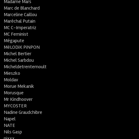
Madame Mars
Marc de Blanchard
Marceline Caillou
Maréchal Putain
MC C-Imperatriz
MC Feminist
Mégapute
MéLODiK PiNPON
Michel Bertier
Michel Sarbdou
Micheldetrentemoult
Mieszko
Moldav
Morue Mekanik
Morusque
Mr Kindhoover
MYCOSTER
Nadine Graudchibre
Napel
NATE
Nils Gasp
nixxx