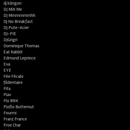
dj klingon
DJ MiX Me
DJ Mmmmmmhh
Dj No Breakfast
DJ Pute-Acier
DJ-PIE
DJGrigri
Dominique Thomas
Eat Rabbit
Edmond Leprince
Eva
EYE
Fée Fécale
fildentaire
Fita
Flav
Flo BRK
Floflo Butternut
Fourmi
Franz France
Froe Char