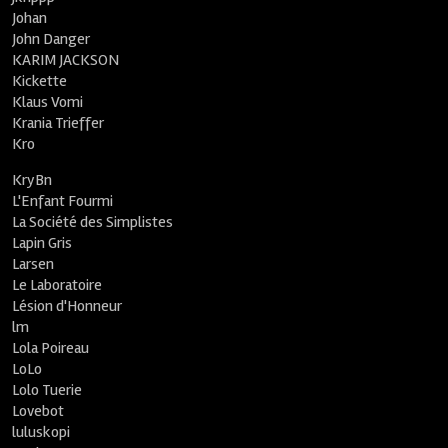
Johan
John Danger
KARIM JACKSON
Kickette
Klaus Vomi
Krania Trieffer
Kro
KryBn
L'Enfant Fourmi
La Société des Simplistes
Lapin Gris
Larsen
Le Laboratoire
Lésion d'Honneur
lm
Lola Poireau
LoLo
Lolo Tuerie
Lovebot
luluskopi