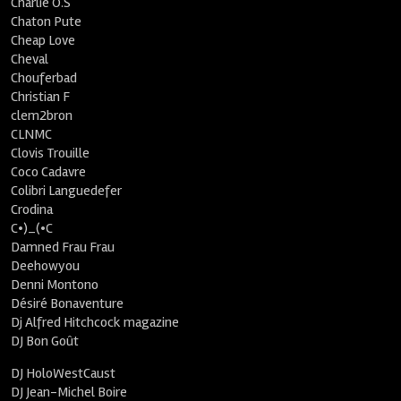
Charlie O.S
Chaton Pute
Cheap Love
Cheval
Chouferbad
Christian F
clem2bron
CLNMC
Clovis Trouille
Coco Cadavre
Colibri Languedefer
Crodina
C•)_(•C
Damned Frau Frau
Deehowyou
Denni Montono
Désiré Bonaventure
Dj Alfred Hitchcock magazine
DJ Bon Goût
DJ HoloWestCaust
DJ Jean-Michel Boire