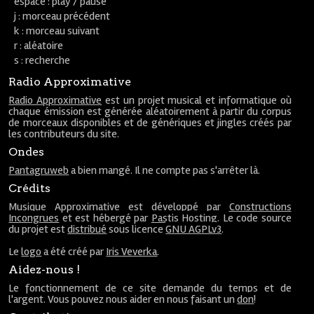
espace : play / pause
j : morceau précédent
k : morceau suivant
r : aléatoire
s : recherche
Radio Approximative
Radio Approximative
est un projet musical et informatique où
chaque émission est générée aléatoirement à partir du corpus
de morceaux disponibles et de génériques et jingles créés par
les contributeurs du site.
Ondes
Pantagruweb
a bien mangé. Il ne compte pas s'arrêter là.
Crédits
Musique Approximative est développé par
Constructions
Incongrues
et est hébergé par
Pastis Hosting
. Le code source
du projet est
distribué
sous licence
GNU AGPLv3
.
Le
logo
a été créé par
Iris Veverka
.
Aidez-nous !
Le fonctionnement de ce site demande du temps et de
l'argent. Vous pouvez nous aider en nous faisant un
don
!