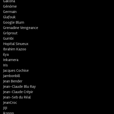
Gakona
Génôme
Germain
Glafouk
Google Blum
Grenadine Vengeance
Grôprout
Gumbi
Hopital Sinueux
Ibrahim Kazoo
ilya
Inkamera
Iris
Jacques Cochise
Jambonbill
Jean Bender
Jean-Claude Blu Ray
Jean-Claude Crépir
Jean-Seb du Réal
JeanCroc
JIJI
jknppp