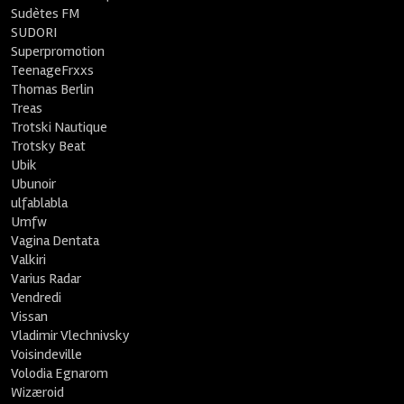
Sudètes FM
SUDORI
Superpromotion
TeenageFrxxs
Thomas Berlin
Treas
Trotski Nautique
Trotsky Beat
Ubik
Ubunoir
ulfablabla
Umfw
Vagina Dentata
Valkiri
Varius Radar
Vendredi
Vissan
Vladimir Vlechnivsky
Voisindeville
Volodia Egnarom
Wizæroid