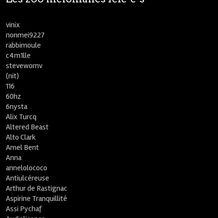
vinix
nonmei9227
rabbimoule
c4m1lle
stevewornv
(nit)
116
60hz
6nysta
Alix Turcq
Altered Beast
Alto Clark
Amel Bent
Anna
annelolococo
Antiulcéreuse
Arthur de Rastignac
Aspirine Tranquillité
Assi Pychaf