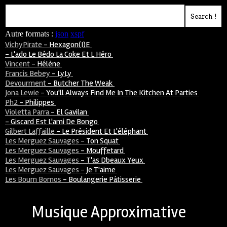
Autre formats :
json
xspf
VichyPirate
-
Hexagon(i)e
-
L'ado Le Bédo La Coke Et L Héro
Vincent
-
Hélène
Francis Bebey
-
LyLy
Devourment
-
Butcher The Weak
Jona Lewie
-
You'll Always Find Me In The Kitchen At Parties
Ph2
-
Philippes
Violetta Parra
-
El Gavilan
-
Giscard Est L'ami De Bongo
Gilbert Laffaille
-
Le Président Et L'éléphant
Les Merguez Sauvages
-
Ton Squat
Les Merguez Sauvages
-
Mouffetard
Les Merguez Sauvages
-
T'as Dbeaux Yeux
Les Merguez Sauvages
-
Je T'aime
Les Boum Bomos
-
Boulangerie Pâtisserie
Musique Approximative