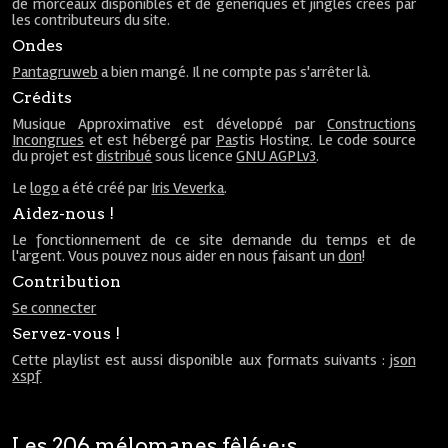
de morceaux disponibles et de génériques et jingles créés par
les contributeurs du site.
Ondes
Pantagruweb
a bien mangé. Il ne compte pas s'arrêter là.
Crédits
Musique Approximative est développé par
Constructions
Incongrues
et est hébergé par
Pastis Hosting
. Le code source
du projet est
distribué
sous licence
GNU AGPLv3
.
Le
logo
a été créé par
Iris Veverka
.
Aidez-nous !
Le fonctionnement de ce site demande du temps et de
l'argent. Vous pouvez nous aider en nous faisant un
don
!
Contribution
Se connecter
Servez-vous !
Cette playlist est aussi disponible aux formats suivants :
json
xspf
Les 206 mélomanes fêlé⋅e⋅s