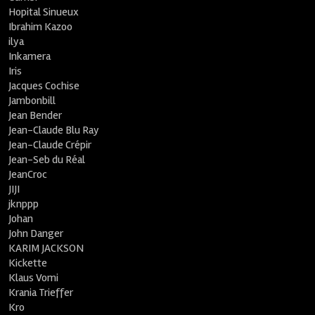
Hopital Sinueux
Ibrahim Kazoo
ilya
Inkamera
Iris
Jacques Cochise
Jambonbill
Jean Bender
Jean-Claude Blu Ray
Jean-Claude Crépir
Jean-Seb du Réal
JeanCroc
JIJI
jknppp
Johan
John Danger
KARIM JACKSON
Kickette
Klaus Vomi
Krania Trieffer
Kro