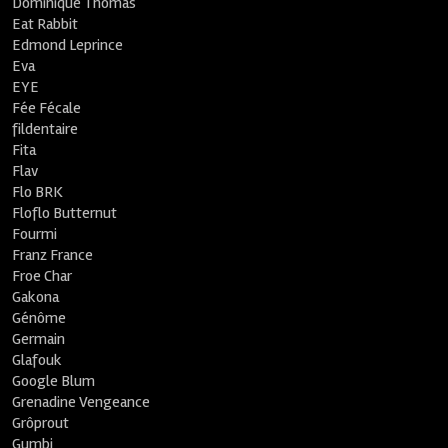
Dominique Thomas
Eat Rabbit
Edmond Leprince
Eva
EYE
Fée Fécale
fildentaire
Fita
Flav
Flo BRK
Floflo Butternut
Fourmi
Franz France
Froe Char
Gakona
Génôme
Germain
Glafouk
Google Blum
Grenadine Vengeance
Grôprout
Gumbi