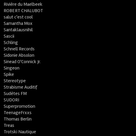
Rivière du Maelbeek
ROBERT CHALUBOT
salut c'est cool
Samantha Mox
Santaklausnihil
Sascii
Schling
Schnell Records
Sidonie Absolon
Sinead O'Connick Jr.
Singeon
Spike
Stereotype
Strabisme Auditif
Sudètes FM
SUDORI
Superpromotion
TeenageFrxxs
Thomas Berlin
Treas
Trotski Nautique