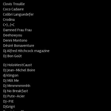
Clovis Trouille
Coco Cadavre
Colibri Languedefer
Crodina
C•)_(•C
Damned Frau Frau
Deehowyou
Denni Montono
Désiré Bonaventure
Dj Alfred Hitchcock magazine
DJ Bon Goût
DJ HoloWestCaust
DJ Jean-Michel Boire
dj klingon
DJ MiX Me
DJ Mmmmmmhh
Dj No Breakfast
DJ Pute-Acier
DJ-PIE
DJGrigri