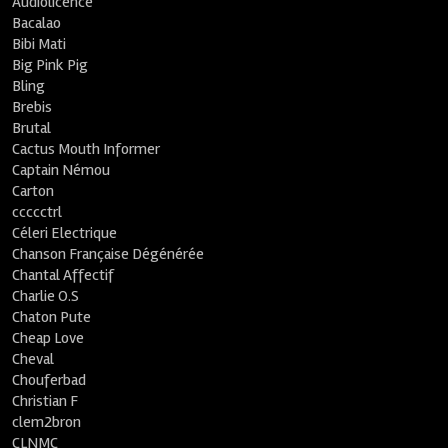
Audiolicence
Bacalao
Bibi Mati
Big Pink Pig
Bling
Brebis
Brutal
Cactus Mouth Informer
Captain Némou
Carton
ccccctrl
Céleri Electrique
Chanson Française Dégénérée
Chantal Affectif
Charlie O.S
Chaton Pute
Cheap Love
Cheval
Chouferbad
Christian F
clem2bron
CLNMC