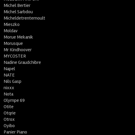
Michel Bertier
Michel Sarbdou
Micheldetrentemoult
Mieszko
Moldav
Morue Mekanik
Morusque
Mr Kindhoover
MYCOSTER
Nadine Graudchibre
Napel
NATE
Nils Gasp
nixxx
Nota
Olympe 69
Otite
Otqrie
Otrox
Oyibo
Panier Piano