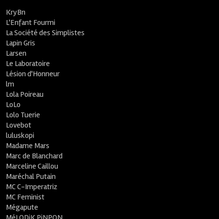
KryBn
L'Enfant Fourmi
La Société des Simplistes
Lapin Gris
Larsen
Le Laboratoire
Lésion d'Honneur
lm
Lola Poireau
LoLo
Lolo Tuerie
Lovebot
luluskopi
Madame Mars
Marc de Blanchard
Marceline Caillou
Maréchal Putain
MC C-Imperatriz
MC Feminist
Mégapute
MéLODiK PiNPON