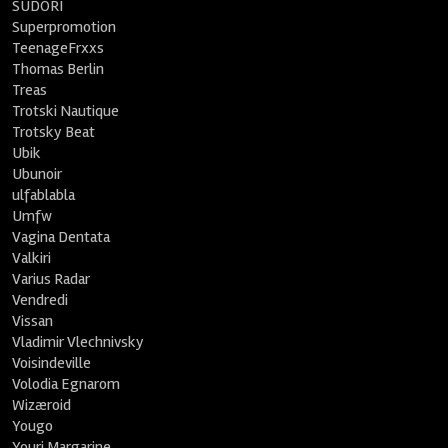
SUDORI
Superpromotion
TeenageFrxxs
Thomas Berlin
Treas
Trotski Nautique
Trotsky Beat
Ubik
Ubunoir
ulfablabla
Umfw
Vagina Dentata
Valkiri
Varius Radar
Vendredi
Vissan
Vladimir Vlechnivsky
Voisindeville
Volodia Egnarom
Wizæroid
Yougo
Youri Margarine