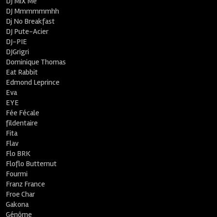
DJ MiX Me
DJ Mmmmmmhh
Dj No Breakfast
DJ Pute-Acier
DJ-PIE
DJGrigri
Dominique Thomas
Eat Rabbit
Edmond Leprince
Eva
EYE
Fée Fécale
fildentaire
Fita
Flav
Flo BRK
Floflo Butternut
Fourmi
Franz France
Froe Char
Gakona
Génôme