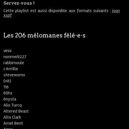
Servez-vous !
Cette playlist est aussi disponible aux formats suivants :
json
xspf
Les 206 mélomanes fêlé⋅e⋅s
vinix
nonmei9227
rabbimoule
c4m1lle
stevewornv
(nit)
116
60hz
6nysta
Alix Turcq
Altered Beast
Alto Clark
Amel Bent