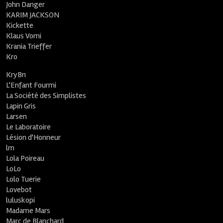
John Danger
KARIM JACKSON
Kickette
Klaus Vomi
Krania Trieffer
Kro
KryBn
L'Enfant Fourmi
La Société des Simplistes
Lapin Gris
Larsen
Le Laboratoire
Lésion d'Honneur
lm
Lola Poireau
LoLo
Lolo Tuerie
Lovebot
luluskopi
Madame Mars
Marc de Blanchard