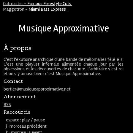
Cutmaster
-
Famous Freestyle Cuts
Maggotron
-
Miami Bass Express
Musique Approximative
À propos
C'est l'exutoire anarchique d'une bande de mélomanes fêlé⋅e⋅s.
C’est une playlist infernale alimentée chaque jour par les
obsessions et les découvertes de chacun⋅e. L’arbitraire y est roi
et on s’y amuse bien : c’est Musique Approximative.
Contact
bertier@musiqueapproximative.net
Abonnement
RSS
Raccourcis
espace : play / pause
j : morceau précédent
k : morceau suivant