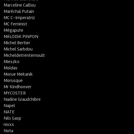
Marceline Caillou
Maréchal Putain
MC C-Imperatriz
MC Feminist
Mégapute
MéLODiK PiNPON
Michel Bertier
Michel Sarbdou
Micheldetrentemoult
Mieszko
Moldav
Morue Mekanik
Morusque
Mr Kindhoover
MYCOSTER
Nadine Graudchibre
Napel
NATE
Nils Gasp
nixxx
Nota