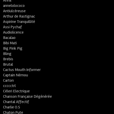
Anna
annelolococo
Antiulcéreuse
Arthur de Rastignac
Aspirine Tranquillité
Assi Pychaf
Audiolicence
Bacalao
Bibi Mati
Big Pink Pig
Bling
Brebis
Brutal
Cactus Mouth Informer
Captain Némou
Carton
ccccctrl
Céleri Electrique
Chanson Française Dégénérée
Chantal Affectif
Charlie O.S
Chaton Pute