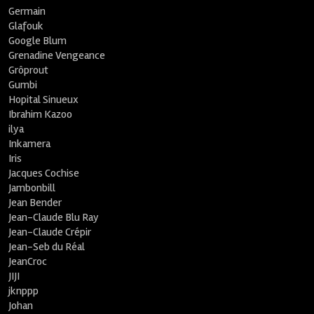
Germain
Glafouk
Google Blum
Grenadine Vengeance
Grôprout
Gumbi
Hopital Sinueux
Ibrahim Kazoo
ilya
Inkamera
Iris
Jacques Cochise
Jambonbill
Jean Bender
Jean-Claude Blu Ray
Jean-Claude Crépir
Jean-Seb du Réal
JeanCroc
JIJI
jknppp
Johan