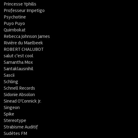
Princesse Yphilis
Professeur Impetigo
Psychotine
Puyo Puyo
Quimbokat
Rebecca Johnson James
Rivière du Maelbeek
ROBERT CHALUBOT
salut c'est cool
Samantha Mox
Santaklausnihil
Sascii
Schling
Schnell Records
Sidonie Absolon
Sinead O'Connick Jr.
Singeon
Spike
Stereotype
Strabisme Auditif
Sudètes FM