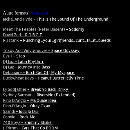
Autre formats :
json
xspf
Jackal And Hyde
-
This Is The Sound Of The Underground
Meet The Feebles (Peter Dasent)
-
Sodomy
David Zed
-
R O B O T
Pisstank
-
Punching_your_girlfriends_cunt_til_it_bleeds
Trixxy And Vinylgroover
-
Space Odyssey
BWH
-
Stop
DJ Laz
-
Latin Rhythm
DJ Laz
-
Journey Into Bass
Debonaire
-
Bitch Get Off My Myspace
Buckwheat Boys
-
Peanut Butter Jelly Time
Dj Godfather
-
Break Yo Back Kniky
Sydney Samson
-
Riverside (extended)
Pino D'Angio
-
Ma Quale Idea
Pino D'Angio
-
Okay Okay
Szandi
-
Jodli Jo Dili
Connie
-
Rock Me
740 Boyz
-
Shimmy Shake
L'Trimm
-
Cars That Go BOOM