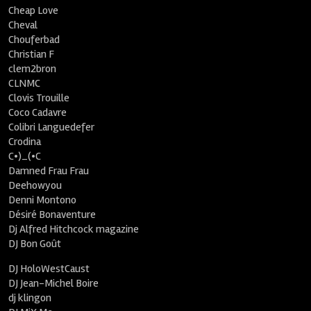
Cheap Love
Cheval
Chouferbad
Christian F
clem2bron
CLNMC
Clovis Trouille
Coco Cadavre
Colibri Languedefer
Crodina
C•)_(•C
Damned Frau Frau
Deehowyou
Denni Montono
Désiré Bonaventure
Dj Alfred Hitchcock magazine
DJ Bon Goût
DJ HoloWestCaust
DJ Jean-Michel Boire
dj klingon