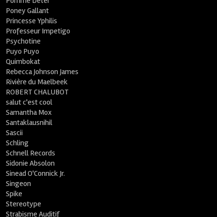
Pomme Deter
Poney Gallant
Princesse Yphilis
Professeur Impetigo
Psychotine
Puyo Puyo
Quimbokat
Rebecca Johnson James
Rivière du Maelbeek
ROBERT CHALUBOT
salut c'est cool
Samantha Mox
Santaklausnihil
Sascii
Schling
Schnell Records
Sidonie Absolon
Sinead O'Connick Jr.
Singeon
Spike
Stereotype
Strabisme Auditif