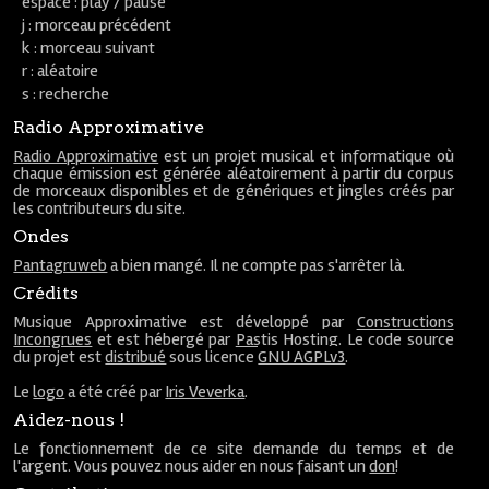
espace : play / pause
j : morceau précédent
k : morceau suivant
r : aléatoire
s : recherche
Radio Approximative
Radio Approximative
est un projet musical et informatique où
chaque émission est générée aléatoirement à partir du corpus
de morceaux disponibles et de génériques et jingles créés par
les contributeurs du site.
Ondes
Pantagruweb
a bien mangé. Il ne compte pas s'arrêter là.
Crédits
Musique Approximative est développé par
Constructions
Incongrues
et est hébergé par
Pastis Hosting
. Le code source
du projet est
distribué
sous licence
GNU AGPLv3
.
Le
logo
a été créé par
Iris Veverka
.
Aidez-nous !
Le fonctionnement de ce site demande du temps et de
l'argent. Vous pouvez nous aider en nous faisant un
don
!