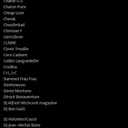
Charlie O.S
Chaton Pute
Cheap Love
Cheval
Chouferbad
Christian F
clem2bron
CLNMC
Clovis Trouille
Coco Cadavre
Colibri Languedefer
Crodina
C•)_(•C
Damned Frau Frau
Deehowyou
Denni Montono
Désiré Bonaventure
Dj Alfred Hitchcock magazine
DJ Bon Goût
DJ HoloWestCaust
DJ Jean-Michel Boire