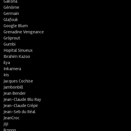
Gakona
Génôme
Germain
Glafouk
Google Blum
Grenadine Vengeance
Grôprout
Gumbi
Hopital Sinueux
Ibrahim Kazoo
ilya
Inkamera
Iris
Jacques Cochise
Jambonbill
Jean Bender
Jean-Claude Blu Ray
Jean-Claude Crépir
Jean-Seb du Réal
JeanCroc
JIJI
jknppp