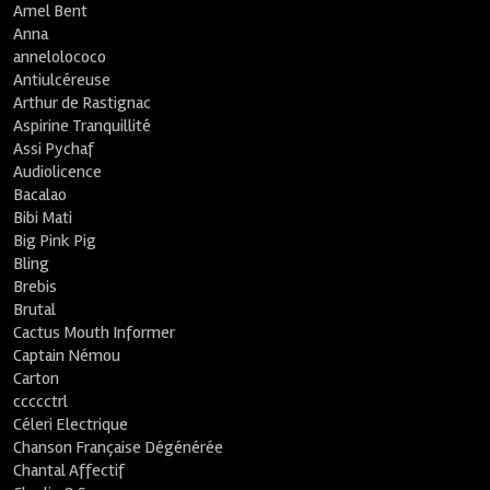
Amel Bent
Anna
annelolococo
Antiulcéreuse
Arthur de Rastignac
Aspirine Tranquillité
Assi Pychaf
Audiolicence
Bacalao
Bibi Mati
Big Pink Pig
Bling
Brebis
Brutal
Cactus Mouth Informer
Captain Némou
Carton
ccccctrl
Céleri Electrique
Chanson Française Dégénérée
Chantal Affectif