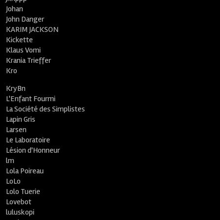
Johan
John Danger
KARIM JACKSON
Kickette
Klaus Vomi
Krania Trieffer
Kro
KryBn
L'Enfant Fourmi
La Société des Simplistes
Lapin Gris
Larsen
Le Laboratoire
Lésion d'Honneur
lm
Lola Poireau
LoLo
Lolo Tuerie
Lovebot
luluskopi