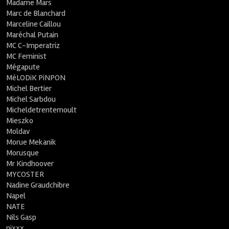
Madame Mars
Marc de Blanchard
Marceline Caillou
Maréchal Putain
MC C-Imperatriz
MC Feminist
Mégapute
MéLODiK PiNPON
Michel Bertier
Michel Sarbdou
Micheldetrentemoult
Mieszko
Moldav
Morue Mekanik
Morusque
Mr Kindhoover
MYCOSTER
Nadine Graudchibre
Napel
NATE
Nils Gasp
nixxx