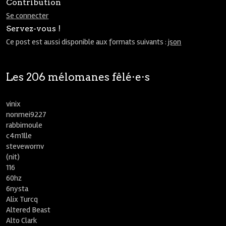
Contribution
Se connecter
Servez-vous !
Ce post est aussi disponible aux formats suivants :
json
Les 206 mélomanes fêlé⋅e⋅s
vinix
nonmei9227
rabbimoule
c4m1lle
stevewornv
(nit)
116
60hz
6nysta
Alix Turcq
Altered Beast
Alto Clark