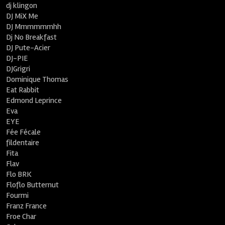
dj klingon
DJ MiX Me
DJ Mmmmmmhh
Dj No Breakfast
DJ Pute-Acier
DJ-PIE
DJGrigri
Dominique Thomas
Eat Rabbit
Edmond Leprince
Eva
EYE
Fée Fécale
fildentaire
Fita
Flav
Flo BRK
Floflo Butternut
Fourmi
Franz France
Froe Char