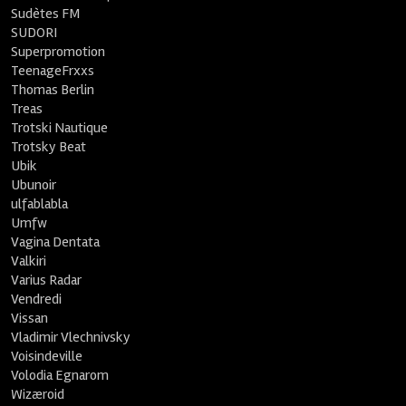
Sudètes FM
SUDORI
Superpromotion
TeenageFrxxs
Thomas Berlin
Treas
Trotski Nautique
Trotsky Beat
Ubik
Ubunoir
ulfablabla
Umfw
Vagina Dentata
Valkiri
Varius Radar
Vendredi
Vissan
Vladimir Vlechnivsky
Voisindeville
Volodia Egnarom
Wizæroid