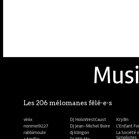
Musi
Les 206 mélomanes fêlé⋅e⋅s
vinix
DJ HoloWestCaust
KryBn
nonmei9227
DJ Jean-Michel Boire
L'Enfant F
rabbimoule
dj klingon
La Société 
Simplistes