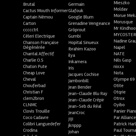
Mieszko
Brutal
Germain
Moldav
Cactus Mouth Informer
Glafouk
Morue Mek
Captain Némou
Google Blum
Morusque
Carton
Grenadine Vengeance
Mr Kindhoo
ccccctrl
Grôprout
MYCOSTE
Céleri Electrique
Gumbi
Nadine Gra
Chanson Française
Hopital Sinueux
Dégénérée
Napel
Ibrahim Kazoo
Chantal Affectif
NATE
ilya
Charlie O.S
Nils Gasp
Inkamera
Chaton Pute
nixxx
Iris
Cheap Love
Nota
Jacques Cochise
Cheval
Olympe 69
Jambonbill
Chouferbad
Otite
Jean Bender
Christian F
Otqrie
Jean-Claude Blu Ray
clem2bron
Otrox
Jean-Claude Crépir
CLNMC
Oyibo
Jean-Seb du Réal
Clovis Trouille
Panier Pian
JeanCroc
Coco Cadavre
Par Allianc
JIJI
Colibri Languedefer
Patrick Har
jknppp
Crodina
Paul Tourn
Johan