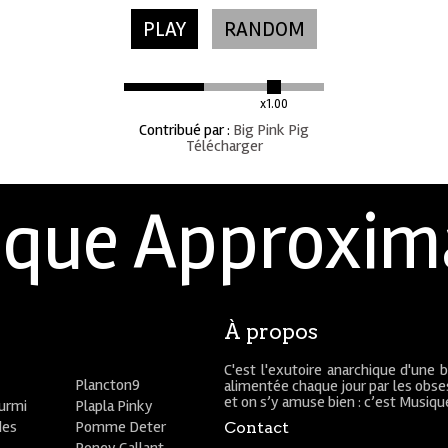
PLAY
RANDOM
x1.00
Contribué par
:
Big Pink Pig
Télécharger
que Approxim
À propos
C'est l'exutoire anarchique d'une 
Plancton9
alimentée chaque jour par les obses
et on s’y amuse bien : c’est Musiq
ourmi
Plapla Pinky
des
Pomme Deter
Contact