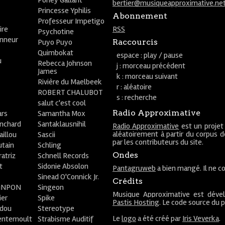
Poney Gallant
bertier@musiqueapproximative.ne
Princesse Yphilis
Abonnement
Professeur Impetigo
ire
RSS
Psychotine
onneur
Puyo Puyo
Raccourcis
Quimbokat
espace : play / pause
u
Rebecca Johnson
j : morceau précédent
James
k : morceau suivant
Rivière du Maelbeek
r : aléatoire
ROBERT CHALUBOT
s : recherche
salut c'est cool
Radio Approximative
rs
Samantha Mox
anchard
Santaklausnihil
Radio Approximative
est un projet
aléatoirement à partir du corpus 
aillou
Sascii
par les contributeurs du site.
utain
Schling
Ondes
atriz
Schnell Records
t
Sidonie Absolon
Pantagruweb
a bien mangé. Il ne co
Sinead O'Connick Jr.
Crédits
PiNPON
Singeon
Musique Approximative est déve
ier
Spike
Pastis Hosting
. Le code source du 
bdou
Stereotype
Le
logo
a été créé par
Iris Veverka
.
entemoult
Strabisme Auditif