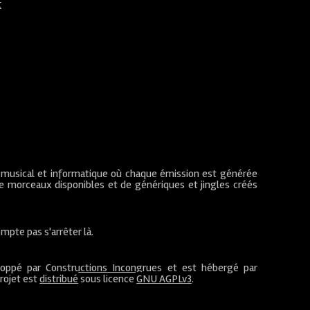
t
 musical et informatique où chaque émission est générée
de morceaux disponibles et de génériques et jingles créés
mpte pas s'arrêter là.
loppé par
Constructions Incongrues
et est hébergé par
projet est
distribué
sous licence
GNU AGPLv3
.