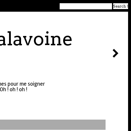
alavoine
èmes pour me soigner
h ! oh ! oh !