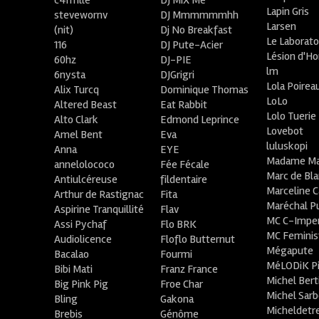
c4m1lle
DJ MiX Me
Lapin Gris
stevewornv
DJ Mmmmmmhh
Larsen
(nit)
Dj No Breakfast
Le Laborato
116
DJ Pute-Acier
Lésion d'H
60hz
DJ-PIE
lm
6nysta
DJGrigri
Lola Poirea
Alix Turcq
Dominique Thomas
LoLo
Altered Beast
Eat Rabbit
Lolo Tuerie
Alto Clark
Edmond Leprince
Lovebot
Amel Bent
Eva
luluskopi
Anna
EYE
Madame Ma
annelolococo
Fée Fécale
Marc de Bl
Antiulcéreuse
fildentaire
Marceline C
Arthur de Rastignac
Fita
Maréchal P
Aspirine Tranquillité
Flav
MC C-Imper
Assi Pychaf
Flo BRK
MC Feminis
Audiolicence
Floflo Butternut
Mégapute
Bacalao
Fourmi
MéLODiK 
Bibi Mati
Franz France
Michel Bert
Big Pink Pig
Froe Char
Michel Sar
Bling
Gakona
Micheldetr
Brebis
Génôme