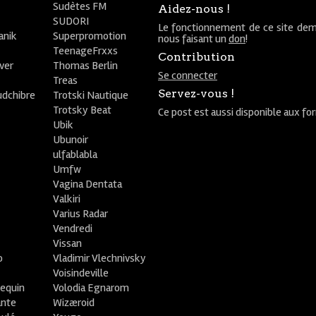
Sudètes FM
Aidez-nous !
SUDORI
Le fonctionnement de ce site dem
anik
Superpromotion
nous faisant un
don
!
TeenageFrxxs
Contribution
ver
Thomas Berlin
Se connecter
R
Treas
Servez-vous !
udchibre
Trotski Nautique
Trotsky Beat
Ce post est aussi disponible aux fo
Ubik
Ubunoir
ulfablabla
Umfw
Vagina Dentata
Valkiri
Varius Radar
Vendredi
Vissan
o
Vladimir Vlechnivsky
e
Voisindeville
lequin
Volodia Egnarom
ante
Wizæroid