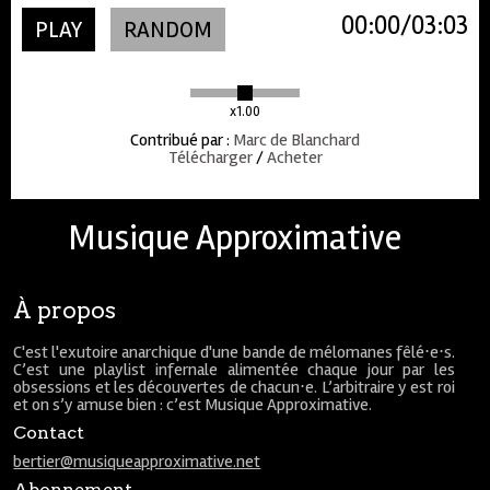
00:00
03:03
PLAY
RANDOM
x1.00
Contribué par
:
Marc de Blanchard
Télécharger
/
Acheter
Musique Approximative
À propos
C'est l'exutoire anarchique d'une bande de mélomanes fêlé⋅e⋅s.
C’est une playlist infernale alimentée chaque jour par les
obsessions et les découvertes de chacun⋅e. L’arbitraire y est roi
et on s’y amuse bien : c’est Musique Approximative.
Contact
bertier@musiqueapproximative.net
Abonnement