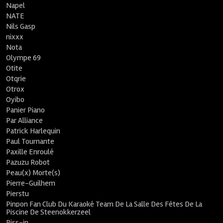
Napel
NATE
Nils Gasp
nixxx
Nota
Olympe 69
Otite
Otqrie
Otrox
Oyibo
Panier Piano
Par Alliance
Patrick Harlequin
Paul Tournante
Paxille Enroulé
Pazuzu Robot
Peau(x) Morte(s)
Pierre-Guilhem
Pierstu
Pinpon Fan Club Du Karaoké Team De La Salle Des Fêtes De La
Piscine De Steenokkerzeel
Piss-in