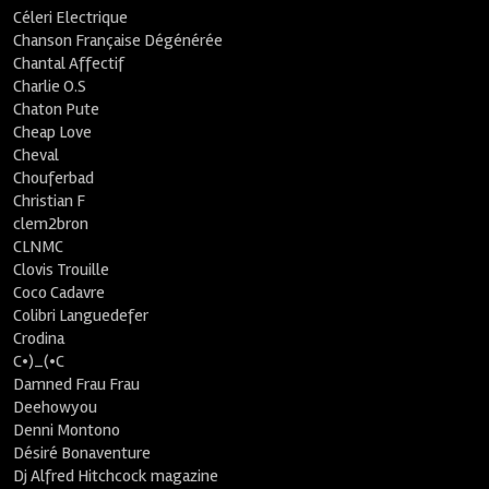
Céleri Electrique
Chanson Française Dégénérée
Chantal Affectif
Charlie O.S
Chaton Pute
Cheap Love
Cheval
Chouferbad
Christian F
clem2bron
CLNMC
Clovis Trouille
Coco Cadavre
Colibri Languedefer
Crodina
C•)_(•C
Damned Frau Frau
Deehowyou
Denni Montono
Désiré Bonaventure
Dj Alfred Hitchcock magazine