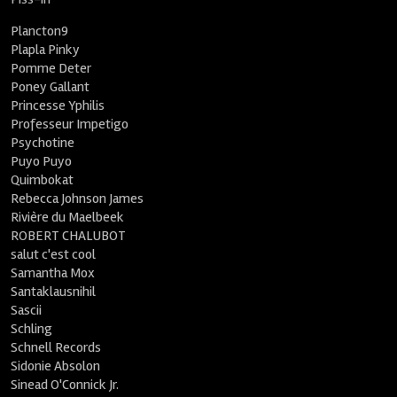
Plancton9
Plapla Pinky
Pomme Deter
Poney Gallant
Princesse Yphilis
Professeur Impetigo
Psychotine
Puyo Puyo
Quimbokat
Rebecca Johnson James
Rivière du Maelbeek
ROBERT CHALUBOT
salut c'est cool
Samantha Mox
Santaklausnihil
Sascii
Schling
Schnell Records
Sidonie Absolon
Sinead O'Connick Jr.