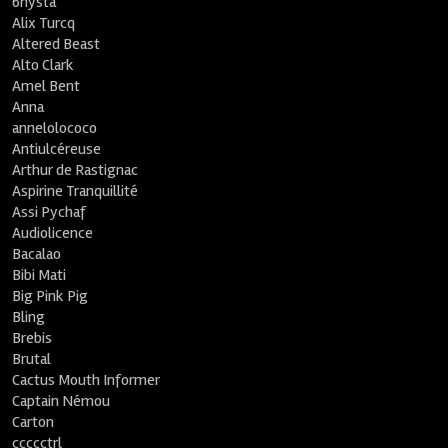
6nysta
Alix Turcq
Altered Beast
Alto Clark
Amel Bent
Anna
annelolococo
Antiulcéreuse
Arthur de Rastignac
Aspirine Tranquillité
Assi Pychaf
Audiolicence
Bacalao
Bibi Mati
Big Pink Pig
Bling
Brebis
Brutal
Cactus Mouth Informer
Captain Némou
Carton
ccccctrl