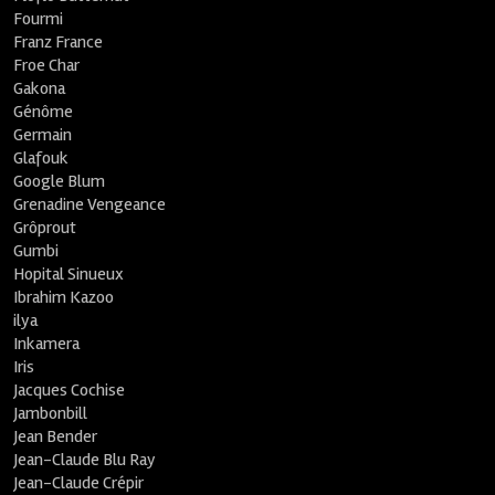
Fourmi
Franz France
Froe Char
Gakona
Génôme
Germain
Glafouk
Google Blum
Grenadine Vengeance
Grôprout
Gumbi
Hopital Sinueux
Ibrahim Kazoo
ilya
Inkamera
Iris
Jacques Cochise
Jambonbill
Jean Bender
Jean-Claude Blu Ray
Jean-Claude Crépir