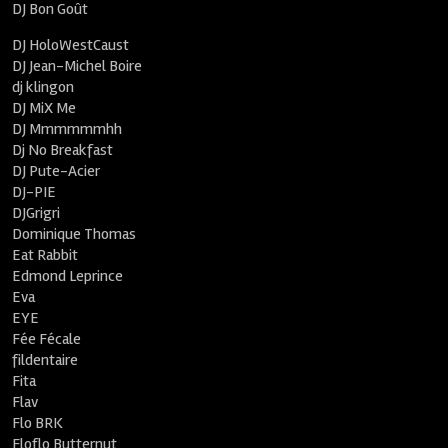
DJ Bon Goût
DJ HoloWestCaust
DJ Jean-Michel Boire
dj klingon
DJ MiX Me
DJ Mmmmmmhh
Dj No Breakfast
DJ Pute-Acier
DJ-PIE
DJGrigri
Dominique Thomas
Eat Rabbit
Edmond Leprince
Eva
EYE
Fée Fécale
fildentaire
Fita
Flav
Flo BRK
Floflo Butternut