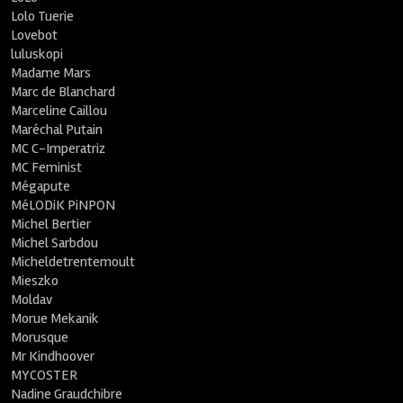
Lolo Tuerie
Lovebot
luluskopi
Madame Mars
Marc de Blanchard
Marceline Caillou
Maréchal Putain
MC C-Imperatriz
MC Feminist
Mégapute
MéLODiK PiNPON
Michel Bertier
Michel Sarbdou
Micheldetrentemoult
Mieszko
Moldav
Morue Mekanik
Morusque
Mr Kindhoover
MYCOSTER
Nadine Graudchibre