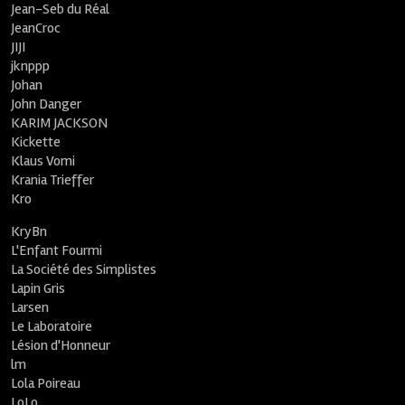
Jean-Seb du Réal
JeanCroc
JIJI
jknppp
Johan
John Danger
KARIM JACKSON
Kickette
Klaus Vomi
Krania Trieffer
Kro
KryBn
L'Enfant Fourmi
La Société des Simplistes
Lapin Gris
Larsen
Le Laboratoire
Lésion d'Honneur
lm
Lola Poireau
LoLo