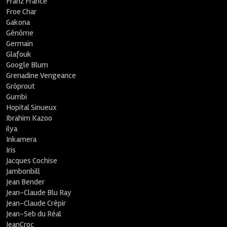
Franz France
Froe Char
Gakona
Génôme
Germain
Glafouk
Google Blum
Grenadine Vengeance
Grôprout
Gumbi
Hopital Sinueux
Ibrahim Kazoo
ilya
Inkamera
Iris
Jacques Cochise
Jambonbill
Jean Bender
Jean-Claude Blu Ray
Jean-Claude Crépir
Jean-Seb du Réal
JeanCroc