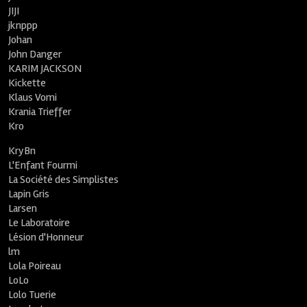
JIJI
jknppp
Johan
John Danger
KARIM JACKSON
Kickette
Klaus Vomi
Krania Trieffer
Kro
KryBn
L'Enfant Fourmi
La Société des Simplistes
Lapin Gris
Larsen
Le Laboratoire
Lésion d'Honneur
lm
Lola Poireau
LoLo
Lolo Tuerie