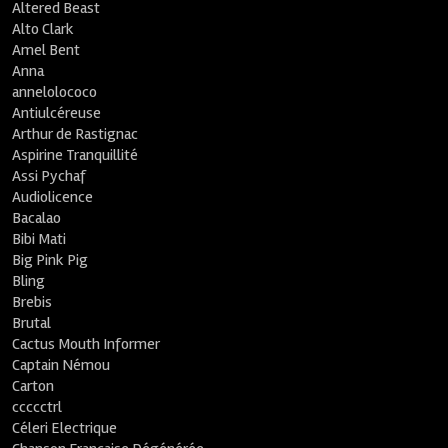
Altered Beast
Alto Clark
Amel Bent
Anna
annelolococo
Antiulcéreuse
Arthur de Rastignac
Aspirine Tranquillité
Assi Pychaf
Audiolicence
Bacalao
Bibi Mati
Big Pink Pig
Bling
Brebis
Brutal
Cactus Mouth Informer
Captain Némou
Carton
ccccctrl
Céleri Electrique