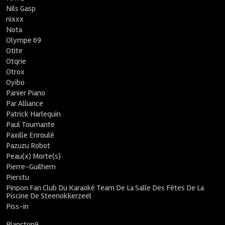
Nils Gasp
nixxx
Nota
Olympe 69
Otite
Otqrie
Otrox
Oyibo
Panier Piano
Par Alliance
Patrick Harlequin
Paul Tournante
Paxille Enroulé
Pazuzu Robot
Peau(x) Morte(s)
Pierre-Guilhem
Pierstu
Pinpon Fan Club Du Karaoké Team De La Salle Des Fêtes De La
Piscine De Steenokkerzeel
Piss-in
Plancton9