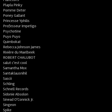
Plapla Pinky
Pomme Deter
Poney Gallant
Princesse Yphilis
Professeur Impetigo
Psychotine
Puyo Puyo
Quimbokat
Rebecca Johnson James
Rivière du Maelbeek
ROBERT CHALUBOT
salut c'est cool
Samantha Mox
Santaklausnihil
Sascii
Schling
Schnell Records
Sidonie Absolon
Sinead O'Connick Jr.
Singeon
Spike