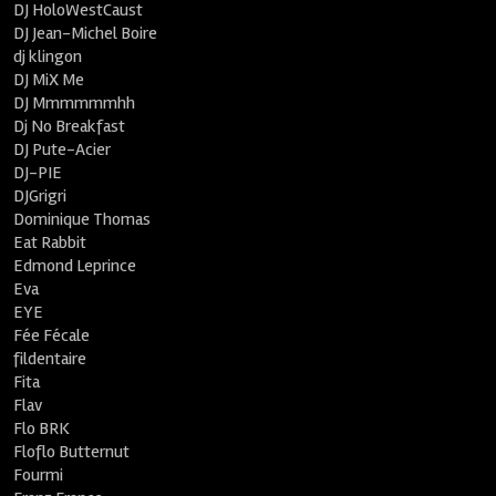
DJ HoloWestCaust
DJ Jean-Michel Boire
dj klingon
DJ MiX Me
DJ Mmmmmmhh
Dj No Breakfast
DJ Pute-Acier
DJ-PIE
DJGrigri
Dominique Thomas
Eat Rabbit
Edmond Leprince
Eva
EYE
Fée Fécale
fildentaire
Fita
Flav
Flo BRK
Floflo Butternut
Fourmi