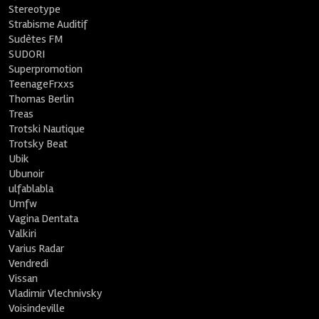
Stereotype
Strabisme Auditif
Sudètes FM
SUDORI
Superpromotion
TeenageFrxxs
Thomas Berlin
Treas
Trotski Nautique
Trotsky Beat
Ubik
Ubunoir
ulfablabla
Umfw
Vagina Dentata
Valkiri
Varius Radar
Vendredi
Vissan
Vladimir Vlechnivsky
Voisindeville