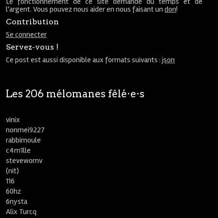
Le fonctionnement de ce site demande du temps et de
l'argent. Vous pouvez nous aider en nous faisant un
don
!
Contribution
Se connecter
Servez-vous !
Ce post est aussi disponible aux formats suivants :
json
Les 206 mélomanes fêlé⋅e⋅s
vinix
nonmei9227
rabbimoule
c4m1lle
stevewornv
(nit)
116
60hz
6nysta
Alix Turcq