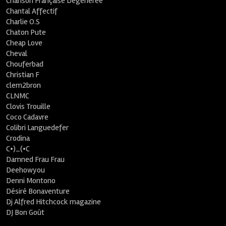
Chanson Française Dégénérée
Chantal Affectif
Charlie O.S
Chaton Pute
Cheap Love
Cheval
Chouferbad
Christian F
clem2bron
CLNMC
Clovis Trouille
Coco Cadavre
Colibri Languedefer
Crodina
C•)_(•C
Damned Frau Frau
Deehowyou
Denni Montono
Désiré Bonaventure
Dj Alfred Hitchcock magazine
DJ Bon Goût