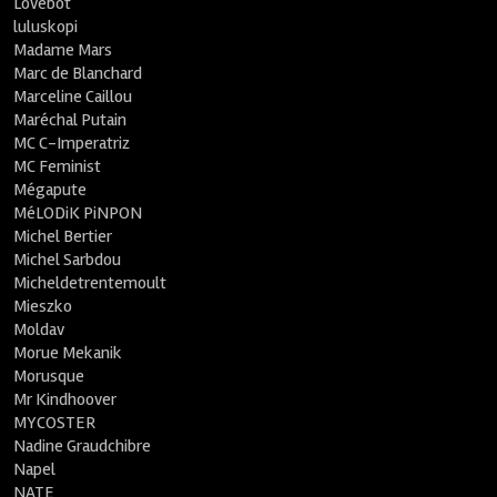
Lovebot
luluskopi
Madame Mars
Marc de Blanchard
Marceline Caillou
Maréchal Putain
MC C-Imperatriz
MC Feminist
Mégapute
MéLODiK PiNPON
Michel Bertier
Michel Sarbdou
Micheldetrentemoult
Mieszko
Moldav
Morue Mekanik
Morusque
Mr Kindhoover
MYCOSTER
Nadine Graudchibre
Napel
NATE