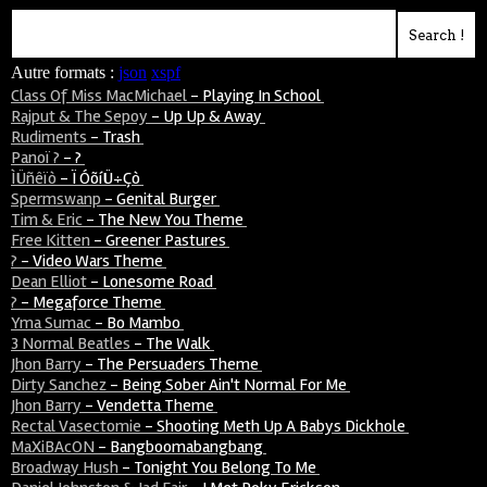
Autre formats :
json
xspf
Class Of Miss MacMichael
-
Playing In School
Rajput & The Sepoy
-
Up Up & Away
Rudiments
-
Trash
Panoï ?
-
?
ÌÜñêïò
-
Ï ÓõíÜ÷çò
Spermswanp
-
Genital Burger
Tim & Eric
-
The New You Theme
Free Kitten
-
Greener Pastures
?
-
Video Wars Theme
Dean Elliot
-
Lonesome Road
?
-
Megaforce Theme
Yma Sumac
-
Bo Mambo
3 Normal Beatles
-
The Walk
Jhon Barry
-
The Persuaders Theme
Dirty Sanchez
-
Being Sober Ain't Normal For Me
Jhon Barry
-
Vendetta Theme
Rectal Vasectomie
-
Shooting Meth Up A Babys Dickhole
MaXiBAcON
-
Bangboomabangbang
Broadway Hush
-
Tonight You Belong To Me