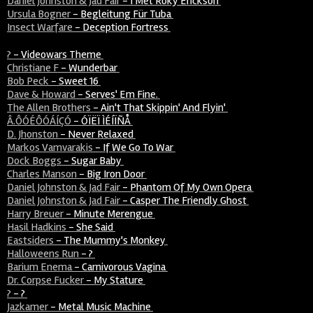
Daniel Johnston & Jad Fair
-
I Met Roky Erickson
Ursula Bogner
-
Begleitung Für Tuba
Insect Warfare
-
Deception Fortress
?
-
Videowars Theme
Christiane F
-
Wunderbar
Bob Peck
-
Sweet 16
Dave & Howard
-
Serves' Em Fine.
The Allen Brothers
-
Ain't That Skippin' And Flyin'
Â.ÔÓÉÔÓÁÍÇÓ
-
ÓÏËÏ ÌÉÍÏÑÅ
D. Jhonston
-
Never Relaxed
Markos Vamvarakis
-
If We Go To War
Dock Boggs
-
Sugar Baby
Charles Manson
-
Big Iron Door
Daniel Johnston & Jad Fair
-
Phantom Of My Own Opera
Daniel Johnston & Jad Fair
-
Casper The Friendly Ghost
Harry Breuer
-
Minute Merengue
Hasil Hadkins
-
She Said
Eastsiders
-
The Mummy's Monkey
Halloweens Run
-
?
Barium Enema
-
Carnivorous Vagina
Dr. Corpse Fucker
-
My Stature
?
-
?
Jazkamer
-
Metal Music Machine