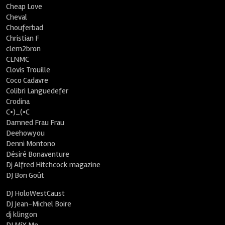
Cheap Love
Cheval
Chouferbad
Christian F
clem2bron
CLNMC
Clovis Trouille
Coco Cadavre
Colibri Languedefer
Crodina
C•)_(•C
Damned Frau Frau
Deehowyou
Denni Montono
Désiré Bonaventure
Dj Alfred Hitchcock magazine
DJ Bon Goût
DJ HoloWestCaust
DJ Jean-Michel Boire
dj klingon