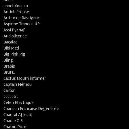
annelolococo
Antiulcéreuse
Arthur de Rastignac
Aspirine Tranquillité
Assi Pychaf
Audiolicence
Bacalao
Bibi Mati
Big Pink Pig
Bling
Brebis
Brutal
Cactus Mouth Informer
Captain Némou
Carton
ccccctrl
Céleri Electrique
Chanson Française Dégénérée
Chantal Affectif
Charlie O.S
Chaton Pute