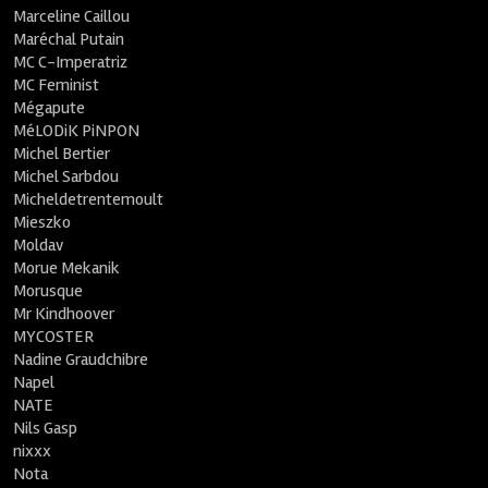
Marceline Caillou
Maréchal Putain
MC C-Imperatriz
MC Feminist
Mégapute
MéLODiK PiNPON
Michel Bertier
Michel Sarbdou
Micheldetrentemoult
Mieszko
Moldav
Morue Mekanik
Morusque
Mr Kindhoover
MYCOSTER
Nadine Graudchibre
Napel
NATE
Nils Gasp
nixxx
Nota