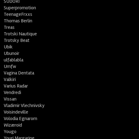
SUDORI
Superpromotion
TeenageFrxxs
Thomas Berlin
Treas
Trotski Nautique
Trotsky Beat
Ubik
Ubunoir
ulfablabla
Umfw
Vagina Dentata
Valkiri
Varius Radar
Vendredi
Vissan
Vladimir Vlechnivsky
Voisindeville
Volodia Egnarom
Wizæroid
Yougo
Youri Margarine