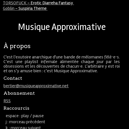
TORSOFUCK
-
Erotic Diarreha Fantasy
Goblin
-
Suspiria Theme
Musique Approximative
À propos
C'est l'exutoire anarchique d'une bande de mélomanes fêlé⋅e⋅s.
C’est une playlist infernale alimentée chaque jour par les
obsessions et les découvertes de chacun⋅e. L’arbitraire y est roi
et on s’y amuse bien : c’est Musique Approximative.
Contact
bertier@musiqueapproximative.net
Abonnement
RSS
Raccourcis
espace : play / pause
j : morceau précédent
k : morceau suivant