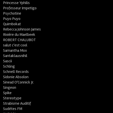
Princesse Yphilis
Professeur Impetigo
Psychotine
Puyo Puyo
Quimbokat
Rebecca Johnson James
Rivière du Maelbeek
ROBERT CHALUBOT
salut c'est cool
Samantha Mox
Santaklausnihil
Sascii
Schling
Schnell Records
Sidonie Absolon
Sinead O'Connick Jr.
Singeon
Spike
Stereotype
Strabisme Auditif
Sudètes FM