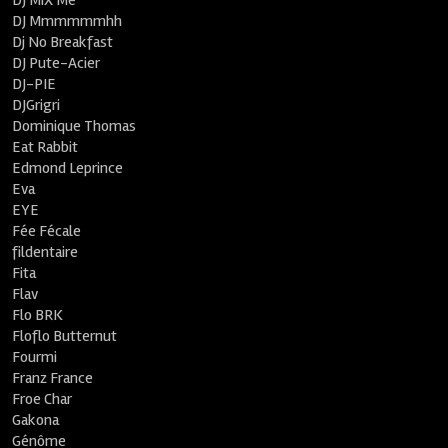
DJ MiX Me
DJ Mmmmmmhh
Dj No Breakfast
DJ Pute-Acier
DJ-PIE
DJGrigri
Dominique Thomas
Eat Rabbit
Edmond Leprince
Eva
EYE
Fée Fécale
fildentaire
Fita
Flav
Flo BRK
Floflo Butternut
Fourmi
Franz France
Froe Char
Gakona
Génôme