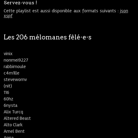
Servez-vous !
Cette playlist est aussi disponible aux formats suivants :
json
xspf
Les 206 mélomanes fêlé⋅e⋅s
vinix
nonmei9227
rabbimoule
c4m1lle
stevewornv
(nit)
116
60hz
6nysta
Alix Turcq
Altered Beast
Alto Clark
Amel Bent
Anna