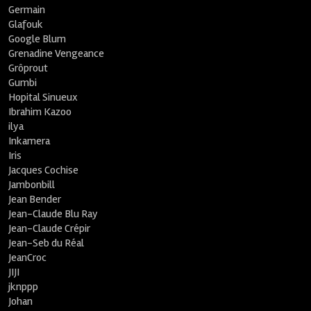
Germain
Glafouk
Google Blum
Grenadine Vengeance
Grôprout
Gumbi
Hopital Sinueux
Ibrahim Kazoo
ilya
Inkamera
Iris
Jacques Cochise
Jambonbill
Jean Bender
Jean-Claude Blu Ray
Jean-Claude Crépir
Jean-Seb du Réal
JeanCroc
JIJI
jknppp
Johan