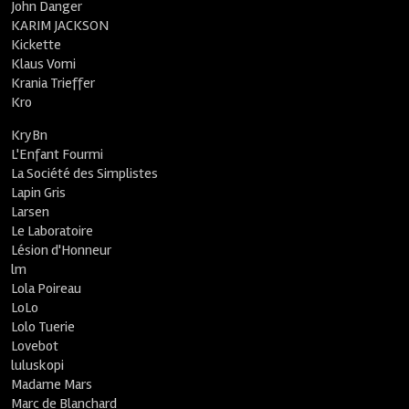
John Danger
KARIM JACKSON
Kickette
Klaus Vomi
Krania Trieffer
Kro
KryBn
L'Enfant Fourmi
La Société des Simplistes
Lapin Gris
Larsen
Le Laboratoire
Lésion d'Honneur
lm
Lola Poireau
LoLo
Lolo Tuerie
Lovebot
luluskopi
Madame Mars
Marc de Blanchard