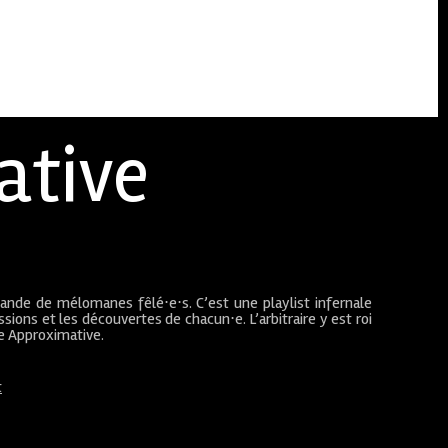
ative
bande de mélomanes fêlé⋅e⋅s. C’est une playlist infernale
sions et les découvertes de chacun⋅e. L’arbitraire y est roi
ue Approximative.
t