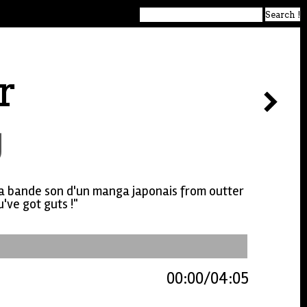
r
g
e la bande son d'un manga japonais from outter
u've got guts !"
00:00
04:05