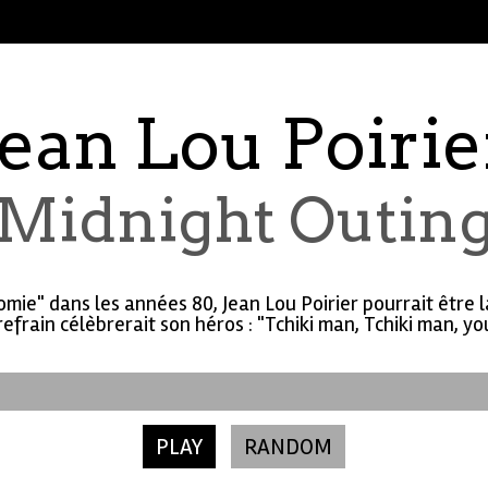
Jean Lou Poirie
Midnight Outin
momie" dans les années 80, Jean Lou Poirier pourrait êtr
efrain célèbrerait son héros : "Tchiki man, Tchiki man, yo
PLAY
RANDOM