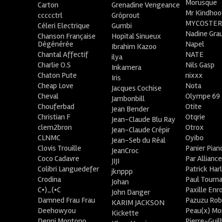
Morusque
Carton
Grenadine Vengeance
Mr Kindhoo
ccccctrl
Grôprout
MYCOSTE
Céleri Electrique
Gumbi
Nadine Gra
Chanson Française
Hopital Sinueux
Dégénérée
Napel
Ibrahim Kazoo
Chantal Affectif
NATE
ilya
Charlie O.S
Nils Gasp
Inkamera
Chaton Pute
nixxx
Iris
Cheap Love
Nota
Jacques Cochise
Cheval
Olympe 69
Jambonbill
Chouferbad
Otite
Jean Bender
Christian F
Otqrie
Jean-Claude Blu Ray
clem2bron
Otrox
Jean-Claude Crépir
CLNMC
Oyibo
Jean-Seb du Réal
Clovis Trouille
Panier Pian
JeanCroc
Coco Cadavre
Par Allianc
JIJI
Colibri Languedefer
Patrick Har
jknppp
Crodina
Paul Tourn
Johan
C•)_(•C
Paxille Enr
John Danger
Damned Frau Frau
Pazuzu Rob
KARIM JACKSON
Deehowyou
Peau(x) Mo
Kickette
Denni Montono
Pierre-Gui