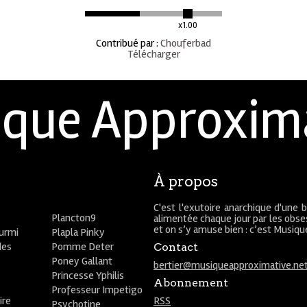
x1.00
Contribué par
:
Chouferbad
Télécharger
que Approxim
À propos
C'est l'exutoire anarchique d'une 
Plancton9
alimentée chaque jour par les obses
et on s’y amuse bien : c’est Musiq
ourmi
Plapla Pinky
des
Pomme Deter
Contact
Poney Gallant
bertier@musiqueapproximative.ne
Princesse Yphilis
Abonnement
Professeur Impetigo
ire
RSS
Psychotine