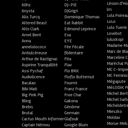
Lésion d'H
60hz
DJ-PIE
lm
6nysta
DJGrigri
Lola Poirea
Alix Turcq
Dominique Thomas
LoLo
Altered Beast
Eat Rabbit
Lolo Tuerie
Alto Clark
Edmond Leprince
Lovebot
Amel Bent
Eva
luluskopi
Anna
EYE
Madame Ma
annelolococo
Fée Fécale
Marc de Bl
Antiulcéreuse
fildentaire
Marceline C
Arthur de Rastignac
Fita
Maréchal P
Aspirine Tranquillité
Flav
MC C-Imper
Assi Pychaf
Flo BRK
MC Feminis
Audiolicence
Floflo Butternut
Mégapute
Bacalao
Fourmi
MéLODiK 
Bibi Mati
Franz France
Michel Bert
Big Pink Pig
Froe Char
Michel Sar
Bling
Gakona
Micheldetr
Brebis
Génôme
Mieszko
Brutal
Germain
Moldav
Cactus Mouth Informer
Glafouk
Morue Mek
Captain Némou
Google Blum