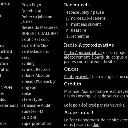
onneur
Puyo Puyo
Raccourcis
Quimbokat
espace : play / pause
u
Rebecca Johnson
j : morceau précédent
James
k : morceau suivant
Rivière du Maelbeek
r : aléatoire
ROBERT CHALUBOT
s : recherche
salut c'est cool
Radio Approximative
rs
Samantha Mox
anchard
Santaklausnihil
Radio Approximative
est un projet
aléatoirement à partir du corpus 
aillou
Sascii
par les contributeurs du site.
utain
Schling
Ondes
atriz
Schnell Records
t
Sidonie Absolon
Pantagruweb
a bien mangé. Il ne co
Sinead O'Connick Jr.
Crédits
PiNPON
Singeon
Musique Approximative est déve
ier
Spike
Pastis Hosting
. Le code source du 
bdou
Stereotype
Le
logo
a été créé par
Iris Veverka
.
entemoult
Strabisme Auditif
Sudètes FM
Aidez-nous !
SUDORI
Le fonctionnement de ce site dem
anik
Superpromotion
nous faisant un
don
!