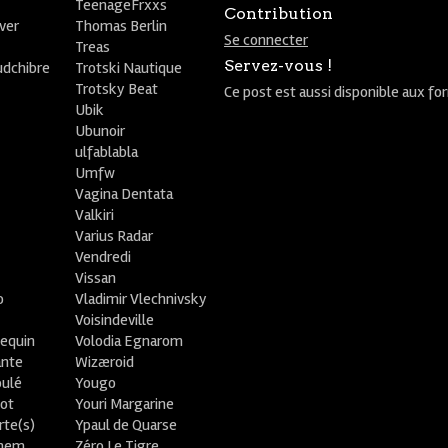
TeenageFrxxs
Contribution
ver
Thomas Berlin
Se connecter
R
Treas
Servez-vous !
udchibre
Trotski Nautique
Trotsky Beat
Ce post est aussi disponible aux fo
Ubik
Ubunoir
ulfablabla
Umfw
Vagina Dentata
Valkiri
Varius Radar
Vendredi
Vissan
o
Vladimir Vlechnivsky
e
Voisindeville
lequin
Volodia Egnarom
ante
Wizæroid
oulé
Yougo
ot
Youri Margarine
rte(s)
Ypaul de Quarse
lhem
Zéro Le Tigre