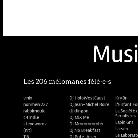
Musi
Les 206 mélomanes fêlé⋅e⋅s
vinix
DJ HoloWestCaust
KryBn
nonmei9227
DJ Jean-Michel Boire
L'Enfant F
rabbimoule
dj klingon
La Société 
Simplistes
c4m1lle
DJ MiX Me
Lapin Gris
stevewornv
DJ Mmmmmmhh
Larsen
(nit)
Dj No Breakfast
Le Laborato
116
DJ Pute-Acier