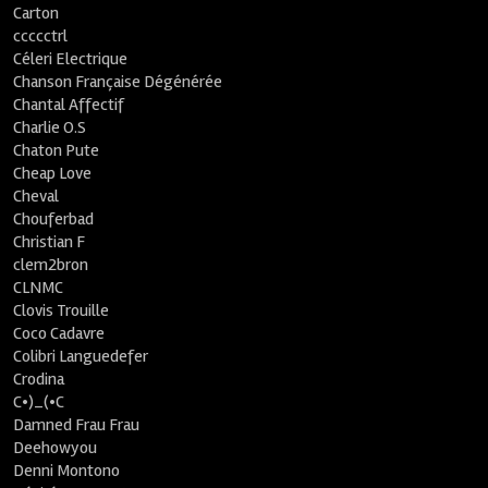
Carton
ccccctrl
Céleri Electrique
Chanson Française Dégénérée
Chantal Affectif
Charlie O.S
Chaton Pute
Cheap Love
Cheval
Chouferbad
Christian F
clem2bron
CLNMC
Clovis Trouille
Coco Cadavre
Colibri Languedefer
Crodina
C•)_(•C
Damned Frau Frau
Deehowyou
Denni Montono