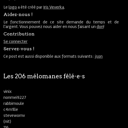
Le
logo
a été créé par
Iris Veverka
.
Aidez-nous !
Le fonctionnement de ce site demande du temps et de
l'argent. Vous pouvez nous aider en nous faisant un
don
!
Contribution
Se connecter
Servez-vous !
Ce post est aussi disponible aux formats suivants :
json
Les 206 mélomanes fêlé⋅e⋅s
vinix
nonmei9227
rabbimoule
c4m1lle
stevewornv
(nit)
116