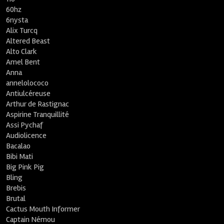
60hz
6nysta
Alix Turcq
Altered Beast
Alto Clark
Amel Bent
Anna
annelolococo
Antiulcéreuse
Arthur de Rastignac
Aspirine Tranquillité
Assi Pychaf
Audiolicence
Bacalao
Bibi Mati
Big Pink Pig
Bling
Brebis
Brutal
Cactus Mouth Informer
Captain Némou