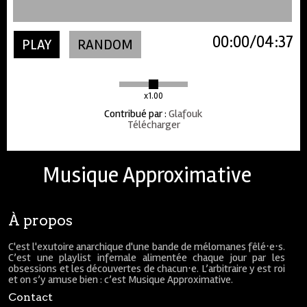
00:00
04:37
PLAY
RANDOM
x1.00
Contribué par
:
Glafouk
Télécharger
Musique Approximative
À propos
C'est l'exutoire anarchique d'une bande de mélomanes fêlé⋅e⋅s.
C’est une playlist infernale alimentée chaque jour par les
obsessions et les découvertes de chacun⋅e. L’arbitraire y est roi
et on s’y amuse bien : c’est Musique Approximative.
Contact