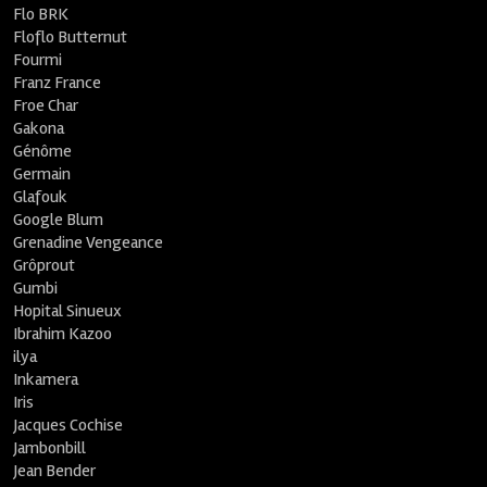
Flo BRK
Floflo Butternut
Fourmi
Franz France
Froe Char
Gakona
Génôme
Germain
Glafouk
Google Blum
Grenadine Vengeance
Grôprout
Gumbi
Hopital Sinueux
Ibrahim Kazoo
ilya
Inkamera
Iris
Jacques Cochise
Jambonbill
Jean Bender