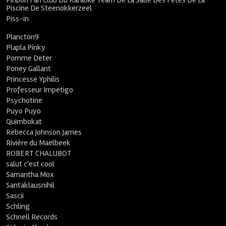
Pinpon Fan Club Du Karaoké Team De La Salle Des Fêtes De La
Piscine De Steenokkerzeel
Piss-in
Plancton9
Plapla Pinky
Pomme Deter
Poney Gallant
Princesse Yphilis
Professeur Impetigo
Psychotine
Puyo Puyo
Quimbokat
Rebecca Johnson James
Rivière du Maelbeek
ROBERT CHALUBOT
salut c'est cool
Samantha Mox
Santaklausnihil
Sascii
Schling
Schnell Records