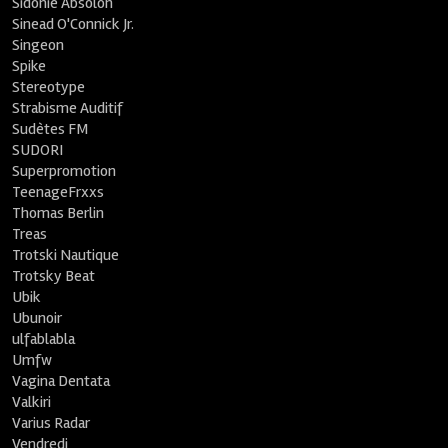
Sidonie Absolon
Sinead O'Connick Jr.
Singeon
Spike
Stereotype
Strabisme Auditif
Sudètes FM
SUDORI
Superpromotion
TeenageFrxxs
Thomas Berlin
Treas
Trotski Nautique
Trotsky Beat
Ubik
Ubunoir
ulfablabla
Umfw
Vagina Dentata
Valkiri
Varius Radar
Vendredi