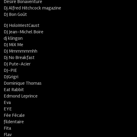
Désiré Bonaventure
Dj Alfred Hitchcock magazine
DJ Bon Goût
DJ HoloWestCaust
DJ Jean-Michel Boire
dj klingon
DJ MiX Me
DJ Mmmmmmhh
Dj No Breakfast
DJ Pute-Acier
DJ-PIE
DJGrigri
Dominique Thomas
Eat Rabbit
Edmond Leprince
Eva
EYE
Fée Fécale
fildentaire
Fita
Flav