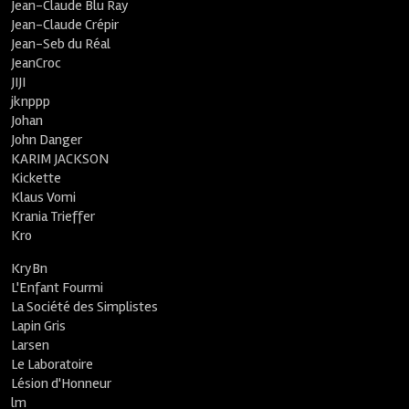
Jean-Claude Blu Ray
Jean-Claude Crépir
Jean-Seb du Réal
JeanCroc
JIJI
jknppp
Johan
John Danger
KARIM JACKSON
Kickette
Klaus Vomi
Krania Trieffer
Kro
KryBn
L'Enfant Fourmi
La Société des Simplistes
Lapin Gris
Larsen
Le Laboratoire
Lésion d'Honneur
lm