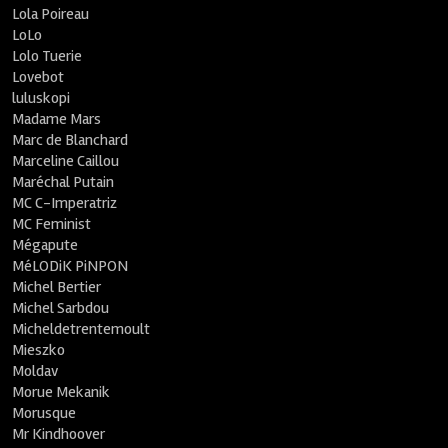
Lola Poireau
LoLo
Lolo Tuerie
Lovebot
luluskopi
Madame Mars
Marc de Blanchard
Marceline Caillou
Maréchal Putain
MC C-Imperatriz
MC Feminist
Mégapute
MéLODiK PiNPON
Michel Bertier
Michel Sarbdou
Micheldetrentemoult
Mieszko
Moldav
Morue Mekanik
Morusque
Mr Kindhoover