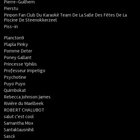
Pierre-Guilhem
Pierstu
Pinpon Fan Club Du Karaoké Team De La Salle Des Fêtes De La
Piscine De Steenokkerzeel
Piss-in
Plancton9
Plapla Pinky
Pomme Deter
Poney Gallant
Princesse Yphilis
Professeur Impetigo
Psychotine
Puyo Puyo
Quimbokat
Rebecca Johnson James
Rivière du Maelbeek
ROBERT CHALUBOT
salut c'est cool
Samantha Mox
Santaklausnihil
Sascii