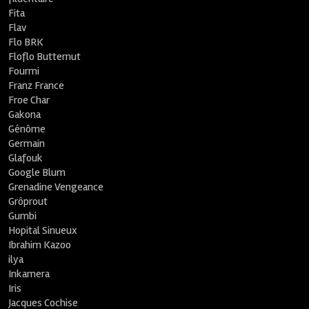
Fita
Flav
Flo BRK
Floflo Butternut
Fourmi
Franz France
Froe Char
Gakona
Génôme
Germain
Glafouk
Google Blum
Grenadine Vengeance
Grôprout
Gumbi
Hopital Sinueux
Ibrahim Kazoo
ilya
Inkamera
Iris
Jacques Cochise