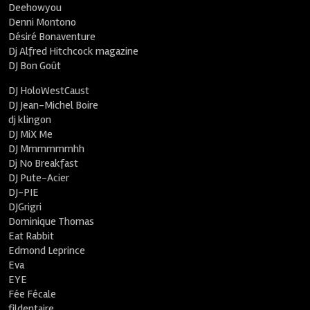
Deehowyou
Denni Montono
Désiré Bonaventure
Dj Alfred Hitchcock magazine
DJ Bon Goût
DJ HoloWestCaust
DJ Jean-Michel Boire
dj klingon
DJ MiX Me
DJ Mmmmmmhh
Dj No Breakfast
DJ Pute-Acier
DJ-PIE
DJGrigri
Dominique Thomas
Eat Rabbit
Edmond Leprince
Eva
EYE
Fée Fécale
fildentaire