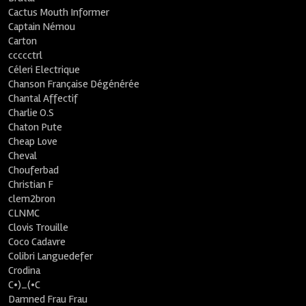
Cactus Mouth Informer
Captain Némou
Carton
ccccctrl
Céleri Electrique
Chanson Française Dégénérée
Chantal Affectif
Charlie O.S
Chaton Pute
Cheap Love
Cheval
Chouferbad
Christian F
clem2bron
CLNMC
Clovis Trouille
Coco Cadavre
Colibri Languedefer
Crodina
C•)_(•C
Damned Frau Frau