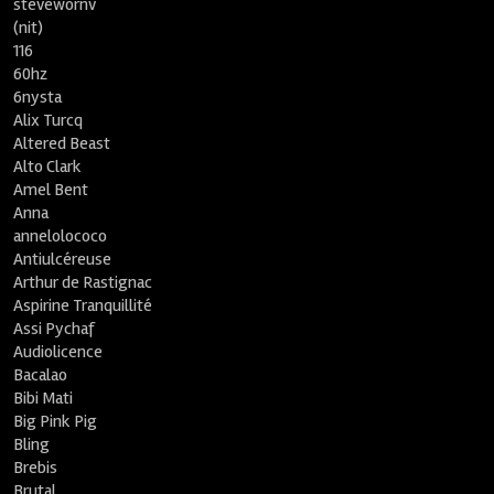
stevewornv
(nit)
116
60hz
6nysta
Alix Turcq
Altered Beast
Alto Clark
Amel Bent
Anna
annelolococo
Antiulcéreuse
Arthur de Rastignac
Aspirine Tranquillité
Assi Pychaf
Audiolicence
Bacalao
Bibi Mati
Big Pink Pig
Bling
Brebis
Brutal