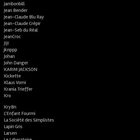
Jambonbill
Jean Bender
Jean-Claude Blu Ray
Jean-Claude Crépir
Jean-Seb du Réal
JeanCroc
JIJI
jknppp
Johan
John Danger
KARIM JACKSON
Kickette
Klaus Vomi
Krania Trieffer
Kro
KryBn
L'Enfant Fourmi
La Société des Simplistes
Lapin Gris
Larsen
Le Laboratoire