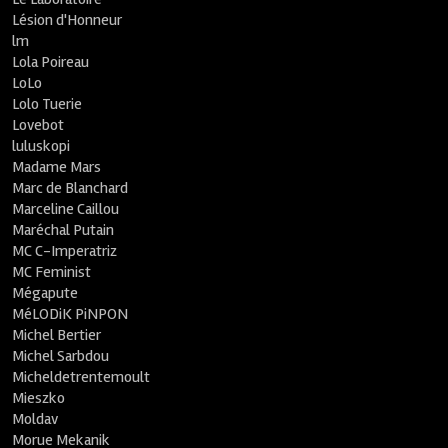
Lésion d'Honneur
lm
Lola Poireau
LoLo
Lolo Tuerie
Lovebot
luluskopi
Madame Mars
Marc de Blanchard
Marceline Caillou
Maréchal Putain
MC C-Imperatriz
MC Feminist
Mégapute
MéLODiK PiNPON
Michel Bertier
Michel Sarbdou
Micheldetrentemoult
Mieszko
Moldav
Morue Mekanik