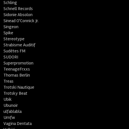
Schling
Schnell Records
Sidonie Absolon
Sinead O'Connick Jr.
Singeon
Spike
Stereotype
Strabisme Auditif
Sudètes FM
SUDORI
Superpromotion
TeenageFrxxs
Thomas Berlin
Treas
Trotski Nautique
Trotsky Beat
Ubik
Ubunoir
ulfablabla
Umfw
Vagina Dentata