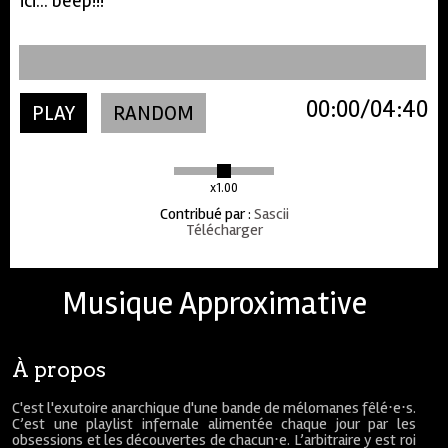
ici... beep!!!
00:00
04:40
PLAY
RANDOM
x1.00
Contribué par
:
Sascii
Télécharger
Musique Approximative
À propos
C'est l'exutoire anarchique d'une bande de mélomanes fêlé⋅e⋅s.
C’est une playlist infernale alimentée chaque jour par les
obsessions et les découvertes de chacun⋅e. L’arbitraire y est roi